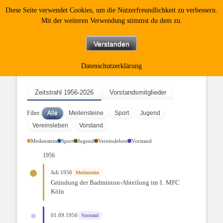
Diese Seite verwendet Cookies, um die Nutzerfreundlichkeit zu verbessern.
Kölner Federballclub
Mit der weiteren Verwendung stimmst du dem zu.
Blau Gold
Verstanden
Datenschutzerklärung
Zeitstrahl
Zeitstrahl 1956-2026
Vorstandsmitglieder
Alle
Meilensteine
Sport
Jugend
Filter:
Vereinsleben
Vorstand
Meilenstein
Sport
Jugend
Vereinsleben
Vorstand
1956
Juli 1956
Meilenstein
Gründung der Badminton-Abteilung im 1. MFC
Köln
01.09.1956
Vorstand